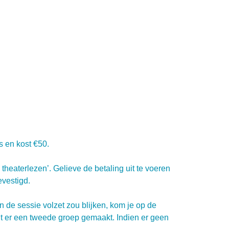
es en kost €50.
heaterlezen’. Gelieve de betaling uit te voeren
bevestigd.
n de sessie volzet zou blijken, kom je op de
rdt er een tweede groep gemaakt. Indien er geen