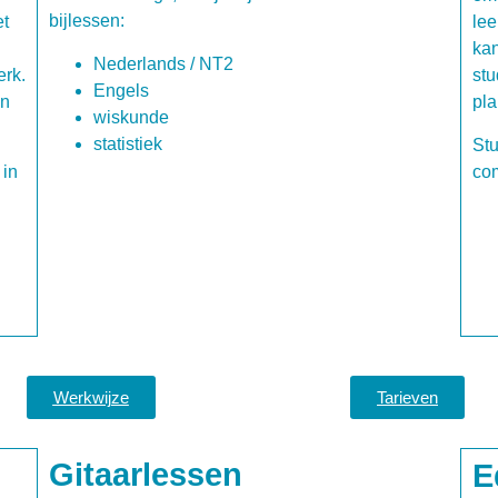
bijlessen:
et
lee
kan
Nederlands / NT2
erk.
stu
Engels
en
pla
wiskunde
statistiek
Stu
 in
com
Werkwijze
Tarieven
Gitaarlessen
E